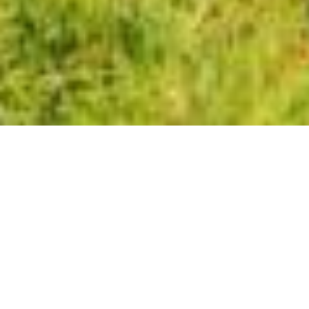
Genossenschaft
für ein blaugrünes
Morgen
Wir als Genossenschaft laden ein,
gemeinsam Naturflächen in unserer
Region zu regenerieren und zu
schützen, indem wir funktionale